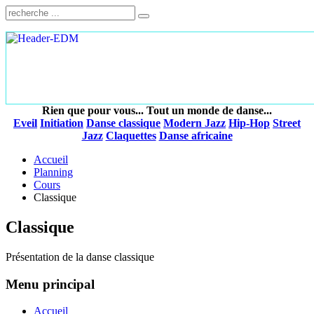
Rien que pour vous... Tout un monde de danse...
Eveil
Initiation
Danse classique
Modern Jazz
Hip-Hop
Street
Jazz
Claquettes
Danse africaine
Accueil
Planning
Cours
Classique
Classique
Présentation de la danse classique
Menu principal
Accueil