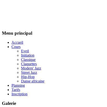
Menu principal
Accueil
Cours
Eveil
Initiation
Classique
Claquettes
Modern' Jazz
Street Jazz
Hip-Hop
Danse africaine
Planning
Tarifs
Inscription
Galerie